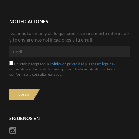
NOTIFICACIONES
Déjanos tu email y de lo que quieres mantenerte informado
y te enviaremos notificaciones a tu email
Email
He
He leído y aceptado la
Política de privacidad
y las
bases legales
y
leído
consiento y autorizo de forma expresa el tratamiento de mis datos
y
conforme a la consulta realizada.
aceptado
la
Política
de
ENVIAR
privacidad
y
las
bases
SÍGUENOS EN
legales
y
consiento
y